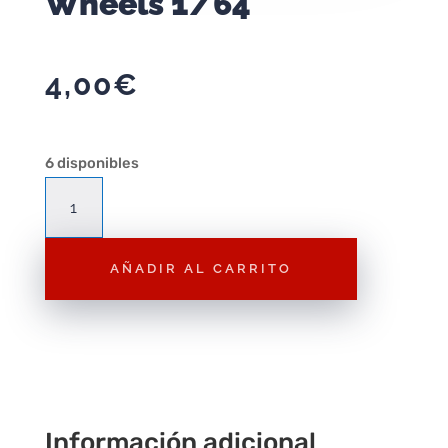
Wheels 1/64
4,00
€
6 disponibles
90
Acura
NSX
AÑADIR AL CARRITO
Hot
Wheels
1/64
cantidad
Información adicional