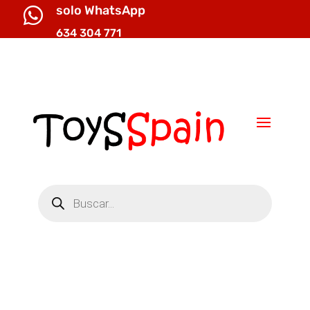
solo WhatsApp

634 304 771

info@toysspain.com
Búsqueda
de
productos