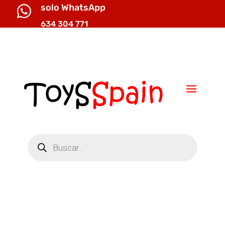
solo WhatsApp

634 304 771

info@toysspain.com
Búsqueda
de
productos