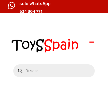
solo WhatsApp

634 304 771

info@toysspain.com
Búsqueda
de
productos