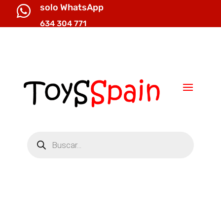
solo WhatsApp

634 304 771

info@toysspain.com
Búsqueda
de
productos