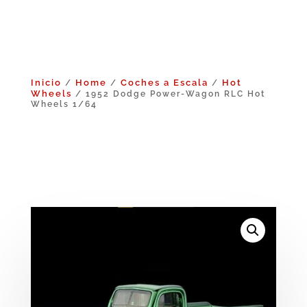
Inicio
Home
Coches a Escala
Hot
/
/
/
Wheels
/ 1952 Dodge Power-Wagon RLC Hot
Wheels 1/64