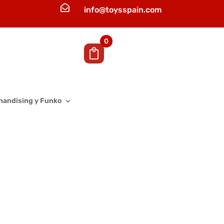

info@toysspain.com
0
handising y Funko