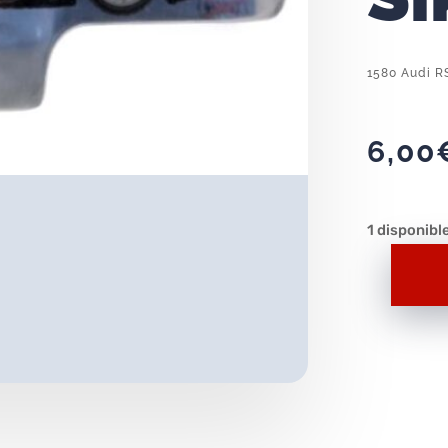
1580 Audi R
6,00
1 disponibl
1580
Audi
RS
5
Racing
Siku