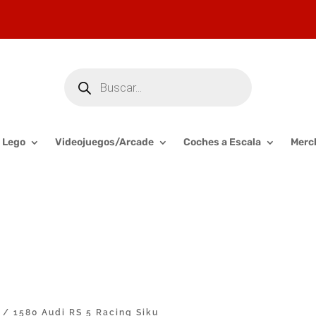
Búsqueda
de
productos
Lego
Videojuegos/Arcade
Coches a Escala
Merc
/ 1580 Audi RS 5 Racing Siku