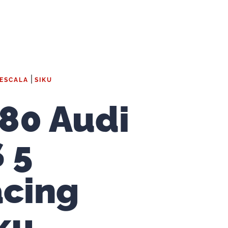
|
 ESCALA
SIKU
80 Audi
 5
cing
ku