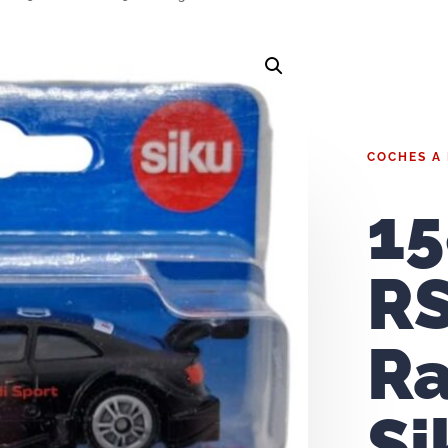
COCHES A
15
RS
Ra
Si