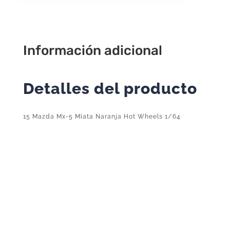
Hot
Wheels
1/64
2024
Información adicional
69/250
cantidad
Detalles del producto
15 Mazda Mx-5 Miata Naranja Hot Wheels 1/64