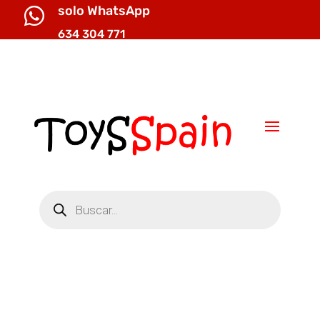
solo WhatsApp

634 304 771

info@toysspain.com
Búsqueda
de
productos