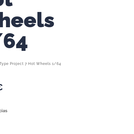
heels
/64
-Type Project 7 Hot Wheels 1/64
€
cias