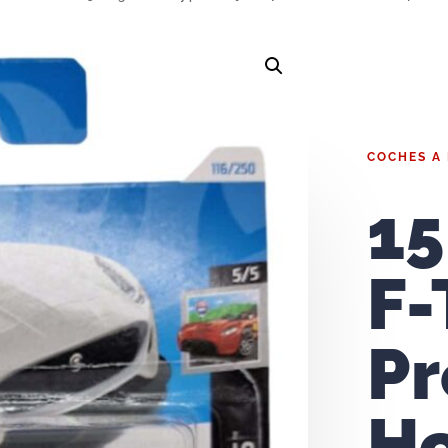
COCHES A
15
F-
Pr
H