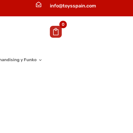

info@toysspain.com
0
handising y Funko