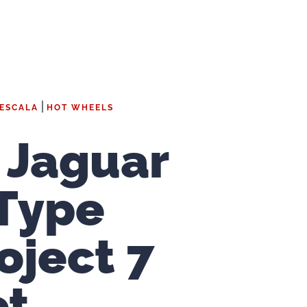
|
 ESCALA
HOT WHEELS
 Jaguar
Type
oject 7
ot