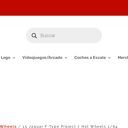
Búsqueda
de
productos
Lego
Videojuegos/Arcade
Coches a Escala
Merc
 Wheels
/ 15 Jaguar F-Type Project 7 Hot Wheels 1/64