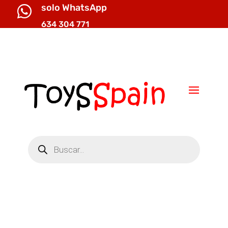
solo WhatsApp

634 304 771

info@toysspain.com
Búsqueda
de
productos