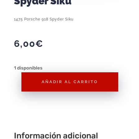
Spyder Siku
1475 Porsche 918 Spyder Siku
6,00
€
1 disponibles
AÑADIR AL CARRITO
1475
Porsche
918
Spyder
Siku
cantidad
Información adicional