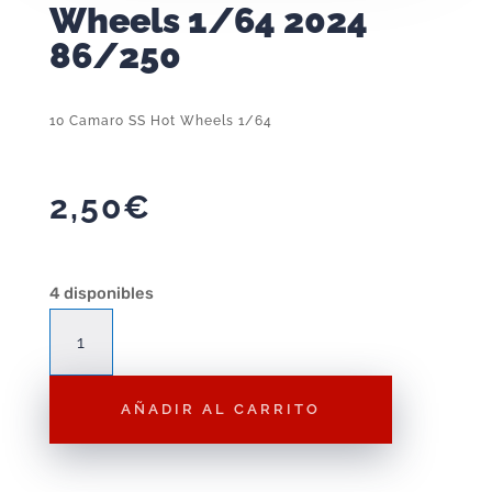
Wheels 1/64 2024
86/250
10 Camaro SS Hot Wheels 1/64
2,50
€
4 disponibles
10
Camaro
SS
AÑADIR AL CARRITO
Hot
Wheels
1/64