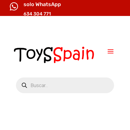
solo WhatsApp

634 304 771

info@toysspain.com
Búsqueda
de
productos