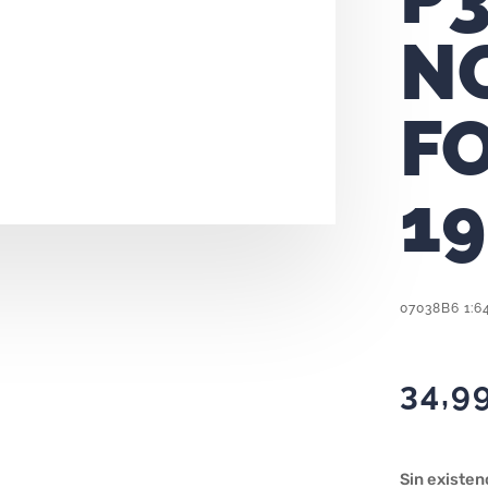
N
F
1
07038B6 1:6
34,9
Sin existen