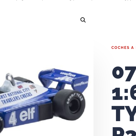
COCHES A
0
1:
T
P