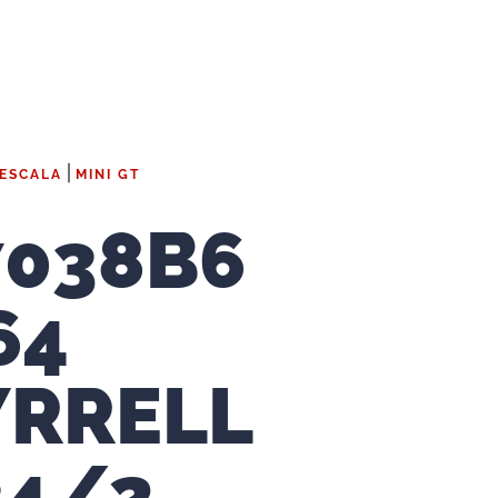
|
 ESCALA
MINI GT
7038B6
64
YRRELL
34/2