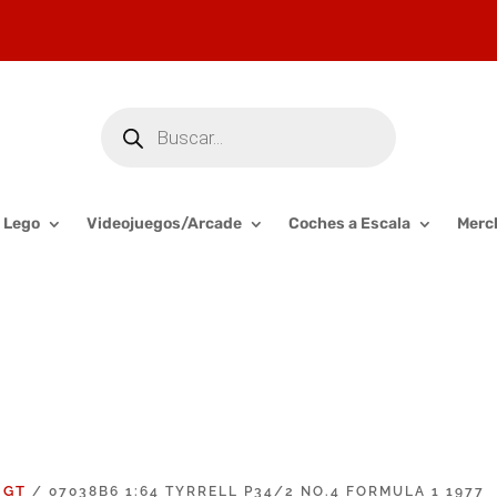
Búsqueda
de
productos
Lego
Videojuegos/Arcade
Coches a Escala
Merc
 GT
/ 07038B6 1:64 TYRRELL P34/2 NO.4 FORMULA 1 1977