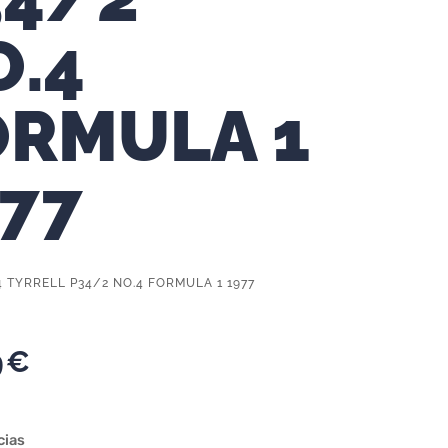
O.4
ORMULA 1
977
4 TYRRELL P34/2 NO.4 FORMULA 1 1977
9
€
cias