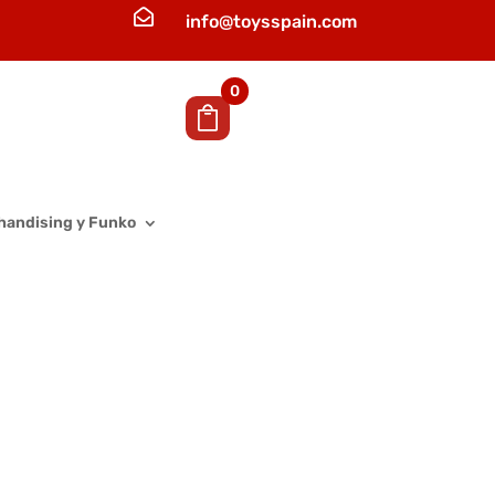

info@toysspain.com
0
handising y Funko