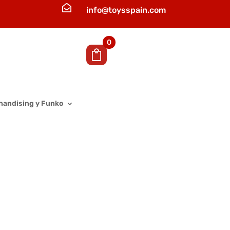

info@toysspain.com
0
handising y Funko