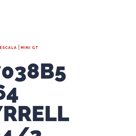
|
 ESCALA
MINI GT
7038B5
64
YRRELL
34/2