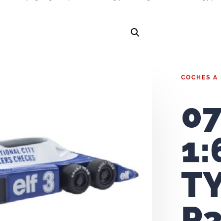
COCHES A
0
1:
T
P