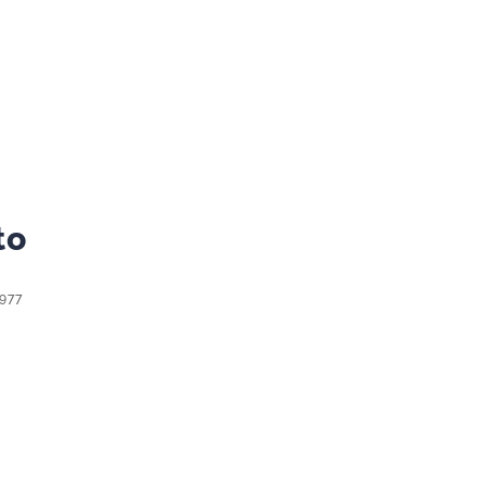
to
977