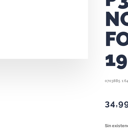
N
F
1
07038B5 1:6
34,9
Sin existen