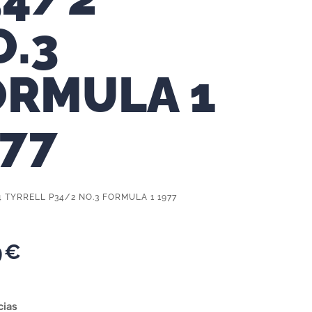
O.3
ORMULA 1
977
4 TYRRELL P34/2 NO.3 FORMULA 1 1977
9
€
cias