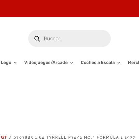
Búsqueda
de
productos
Lego
Videojuegos/Arcade
Coches a Escala
Merc
 GT
/ 07038B5 1:64 TYRRELL P34/2 NO.3 FORMULA 1 1977