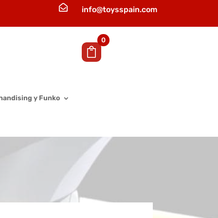

info@toysspain.com
0
handising y Funko