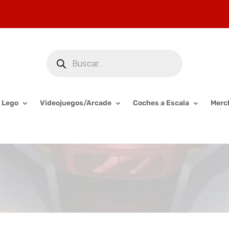
Búsqueda
de
productos
Lego
Videojuegos/Arcade
Coches a Escala
Merc