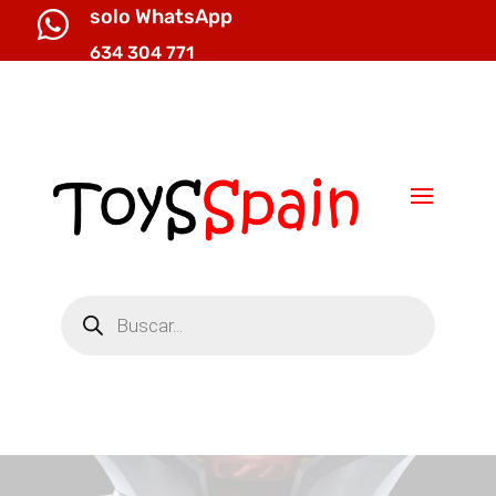
solo WhatsApp

634 304 771

info@toysspain.com
Búsqueda
de
productos