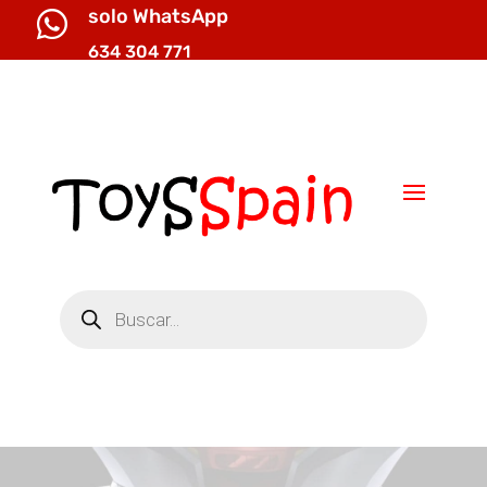
solo WhatsApp

634 304 771

info@toysspain.com
Búsqueda
de
productos