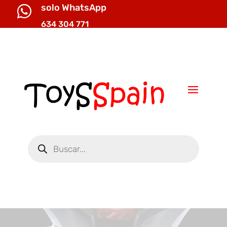
solo WhatsApp

634 304 771

info@toysspain.com
Búsqueda
de
productos